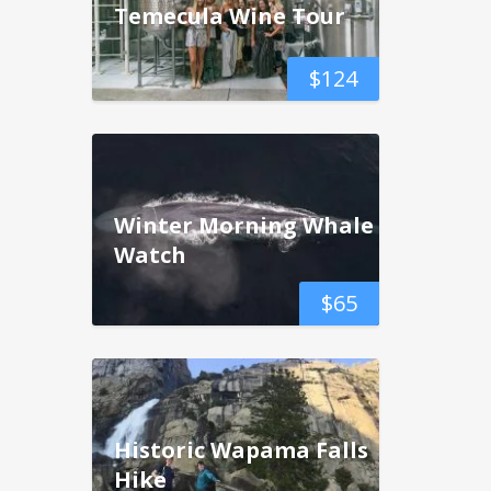
Temecula Wine Tour
$
124
Winter Morning Whale
Watch
$
65
Historic Wapama Falls
Hike