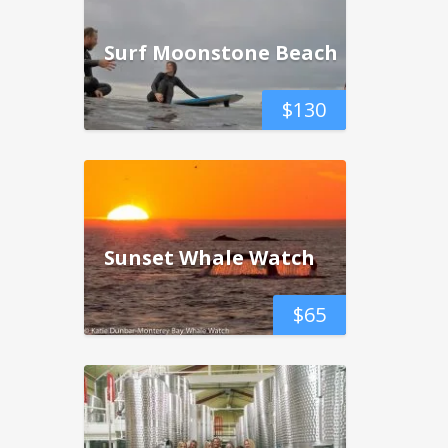
Surf Moonstone Beach
$
130
Sunset Whale Watch
$
65