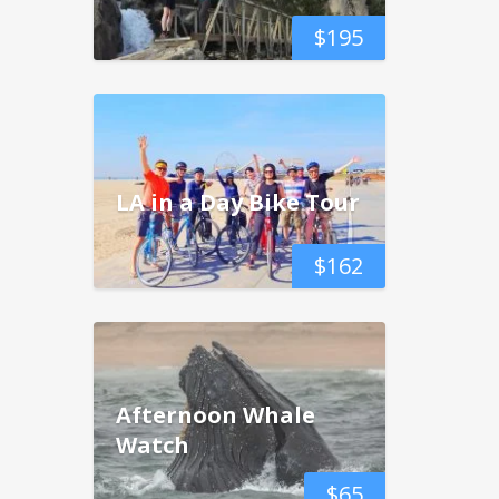
$
195
LA in a Day Bike Tour
$
162
Afternoon Whale
Watch
$
65