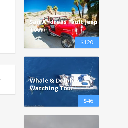
San Andreas Fault Jeep
Tour
$
120
Whale & Dolphin
ますか?
Watching Tour
$
46