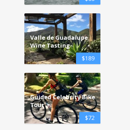
Valle de Guadalupe
Wine Tasting
$
189
Guided Celebrity Bike
Tour
$
72