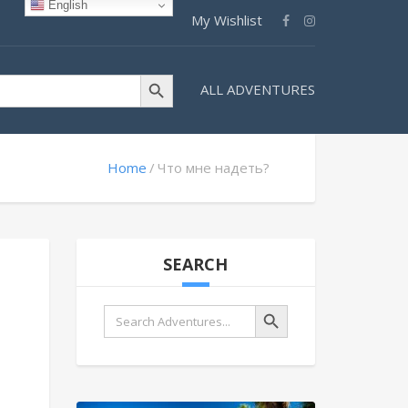
English
My Wishlist
Search Button
ALL ADVENTURES
Home
Что мне надеть?
SEARCH
Search Button
Search
for: