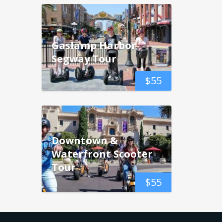
Gaslamp Harbor
Segway Tour
$
55
Downtown &
Waterfront Scooter
Tour
$
55