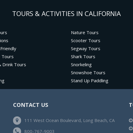
TOURS & ACTIVITIES IN CALIFORNIA
ours
Nature Tours
ions
Scooter Tours
 Friendly
Segway Tours
g Tours
Shark Tours
 Drink Tours
Snorkeling
Snowshoe Tours
ng
Stand Up Paddling
CONTACT US
T
111 West Ocean Boulevard, Long Beach, CA
800-767-9003